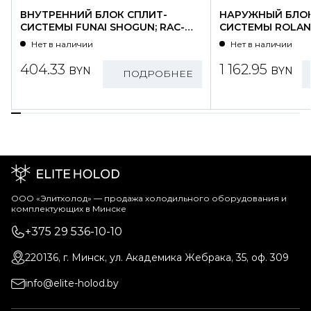
ВНУТРЕННИЙ БЛОК СПЛИТ-
НАРУЖНЫЙ БЛОК
СИСТЕМЫ FUNAI SHOGUN; RAC-
СИСТЕМЫ ROLAND
SG25HP.D01/S
WZ09HSS/N1-OU
Нет в наличии
Нет в наличии
404.33
1 162.95
BYN
BYN
ПОДРОБНЕЕ
ООО «Элитхолод» ― продажа холодильного оборудования и
комплектующих в Минске
+375 29 536-10-10
220136, г. Минск, ул. Академика Жебрака, 35, оф. 309
info@elite-holod.by