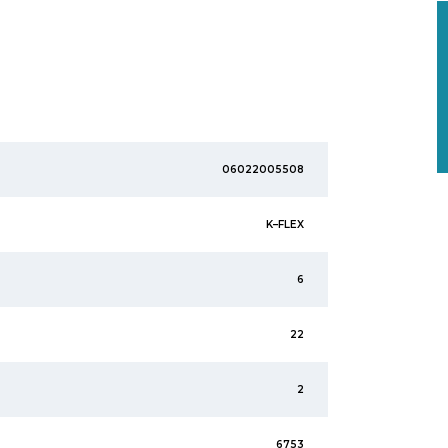
06022005508
K–FLEX
6
22
2
6753