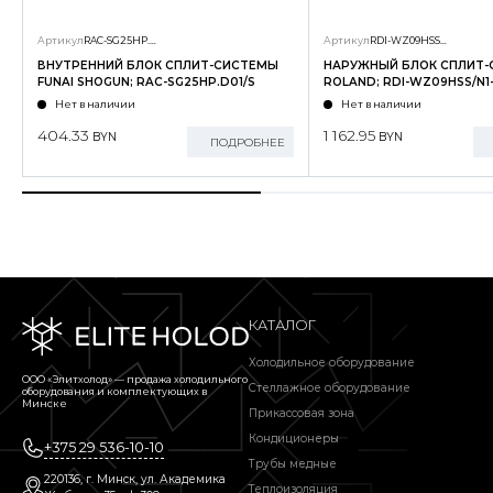
Артикул
RAC-SG25HP.D01/S
Артикул
RDI-WZ09HSS/N1-OUT
ВНУТРЕННИЙ БЛОК СПЛИТ-СИСТЕМЫ
НАРУЖНЫЙ БЛОК СПЛИТ
FUNAI SHOGUN; RAC-SG25HP.D01/S
ROLAND; RDI-WZ09HSS/N1
Нет в наличии
Нет в наличии
404.33
1 162.95
BYN
BYN
ПОДРОБНЕЕ
КАТАЛОГ
Холодильное оборудование
ООО «Элитхолод» ― продажа холодильного
Стеллажное оборудование
оборудования и комплектующих в
Минске
Прикассовая зона
Кондиционеры
+375 29 536-10-10
Трубы медные
220136, г. Минск, ул. Академика
Теплоизоляция