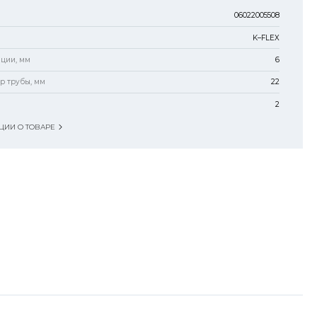
06022005508
K–FLEX
яции, мм
6
р трубы, мм
22
2
ИИ О ТОВАРЕ