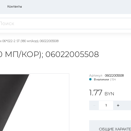
Контакты
x 06*022-2 ST (180 мп/кор); 06022005508
80 МП/КОР); 06022005508
Артикул
06022005508
В наличии
| 154
1.77
BYN
ОБЩИЕ ХАРАКТ