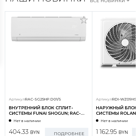
ВСЕ НОВИНКИ
Артикул
RAC-SG25HP.D01/S
Артикул
RDI-WZ09HS
ВНУТРЕННИЙ БЛОК СПЛИТ-
НАРУЖНЫЙ БЛОК
СИСТЕМЫ FUNAI SHOGUN; RAC-
СИСТЕМЫ ROLAND
SG25HP.D01/S
WZ09HSS/N1-OU
Нет в наличии
Нет в наличии
404.33
1 162.95
BYN
BYN
ПОДРОБНЕЕ