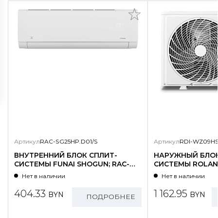
Артикул
RAC-SG25HP.D01/S
Артикул
RDI-WZ09HS
ВНУТРЕННИЙ БЛОК СПЛИТ-
НАРУЖНЫЙ БЛОК
СИСТЕМЫ FUNAI SHOGUN; RAC-
СИСТЕМЫ ROLAND
SG25HP.D01/S
WZ09HSS/N1-OU
Нет в наличии
Нет в наличии
404.33
1 162.95
BYN
BYN
ПОДРОБНЕЕ