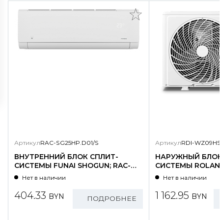
Артикул
RAC-SG25HP.D01/S
Артикул
RDI-WZ09HS
ВНУТРЕННИЙ БЛОК СПЛИТ-
НАРУЖНЫЙ БЛОК
СИСТЕМЫ FUNAI SHOGUN; RAC-
СИСТЕМЫ ROLAND
SG25HP.D01/S
WZ09HSS/N1-OU
Нет в наличии
Нет в наличии
404.33
1 162.95
BYN
BYN
ПОДРОБНЕЕ