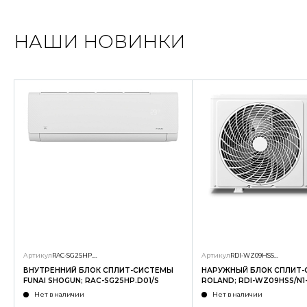
НАШИ НОВИНКИ
Артикул
RAC-SG25HP.D01/S
Артикул
RDI-WZ09HSS/N1-OUT
ВНУТРЕННИЙ БЛОК СПЛИТ-СИСТЕМЫ
НАРУЖНЫЙ БЛОК СПЛИТ
FUNAI SHOGUN; RAC-SG25HP.D01/S
ROLAND; RDI-WZ09HSS/N1
Нет в наличии
Нет в наличии