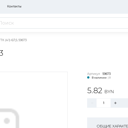
Контакты
К (4:1)-6/1,5; 59673
3
Артикул
59673
В наличии
| 8
5.82
BYN
ОБЩИЕ ХАРАКТ