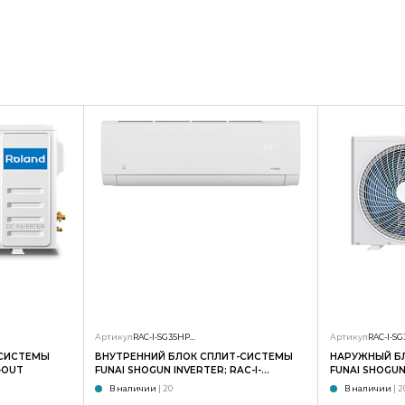
Артикул
RAC-I-SG35HP.D01/S
Артикул
-СИСТЕМЫ
ВНУТРЕННИЙ БЛОК СПЛИТ-СИСТЕМЫ
НАРУЖНЫЙ Б
-OUT
FUNAI SHOGUN INVERTER; RAC-I-
FUNAI SHOGUN 
SG35HP.D02/S
SG35HP.D02/
В наличии
| 20
В наличии
| 2