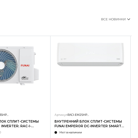
ВСЕ НОВИНКИ
RAC-I-SG35HP.D01/U
Артикул
RACI-EM25HP.D04/S
А
ЛОК СПЛИТ-СИСТЕМЫ
ВНУТРЕННИЙ БЛОК СПЛИТ-СИСТЕМЫ
Н
INVERTER; RAC-I-
FUNAI EMPEROR DC-INVERTER SMART
F
U
EYE; RACI-EM25HP.D04/S
E
0
Нет в наличии