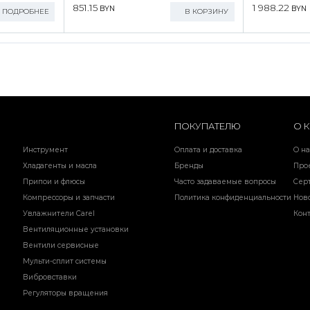
851.15
1 988.22
BYN
BYN
ПОДРОБНЕЕ
В КОРЗИНУ
ПОКУПАТЕЛЮ
О 
Инструмент
Оплата и доставка
О на
Хладагенты и масла
Бренды
Про
Припои и флюсы
Часто задаваемые вопросы
Сер
Компрессоры и запчасти
Политика конфиденциальности
Нов
Увлажнители Carel
Кон
Вентиляционные установки
Вентили сервисные
Мульти-сплит системы
Вибровставки
Регуляторы вращения