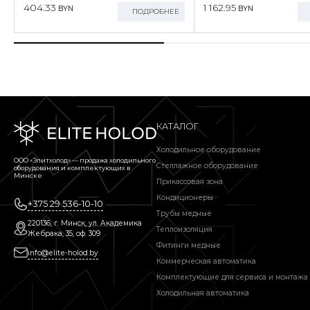
404.33
1 162.95
BYN
BYN
ПОДРОБНЕЕ
КАТАЛОГ
Холодильное оборудование
ООО «Элитхолод» ― продажа холодильного
Стеллажное оборудование
оборудования и комплектующих в
Минске
Прикассовая зона
Кондиционеры
+375 29 536-10-10
Трубы медные
220136, г. Минск, ул. Академика
Теплоизоляция
Жебрака, 35, оф. 309
Фитинги медные
info@elite-holod.by
Коммерческая автоматика
Комплектующие для сервиса и монтажа
Холодильная автоматика