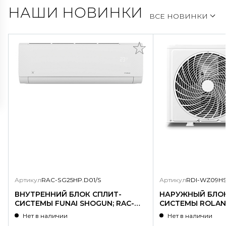
НАШИ НОВИНКИ
ВСЕ НОВИНКИ
Артикул
RAC-SG25HP.D01/S
Артикул
RDI-WZ09HS
ВНУТРЕННИЙ БЛОК СПЛИТ-
НАРУЖНЫЙ БЛОК
СИСТЕМЫ FUNAI SHOGUN; RAC-
СИСТЕМЫ ROLAND
SG25HP.D01/S
WZ09HSS/N1-OU
Нет в наличии
Нет в наличии