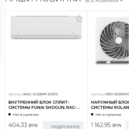
ВСЕ НОВИНКИ
Артикул
RAC-SG25HP.D01/S
Артикул
RDI-WZ09HS
ВНУТРЕННИЙ БЛОК СПЛИТ-
НАРУЖНЫЙ БЛОК
СИСТЕМЫ FUNAI SHOGUN; RAC-
СИСТЕМЫ ROLAND
SG25HP.D01/S
WZ09HSS/N1-OU
Нет в наличии
Нет в наличии
404.33
1 162.95
BYN
BYN
ПОДРОБНЕЕ