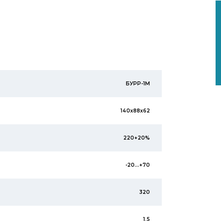
БУРР-1М
140х88х62
220+20%
-20...+70
320
1,5