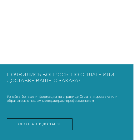
ПОЯВИЛИСЬ ВОПРОСЫ ПО ОПЛАТЕ ИЛИ
ДОСТАВКЕ ВАШЕГО ЗАКАЗА?
Узнайте больше информации на странице Оплата и доставка или
обратитесь к нашим менеджерам-профессионалам
ОБ ОПЛАТЕ И ДОСТАВКЕ