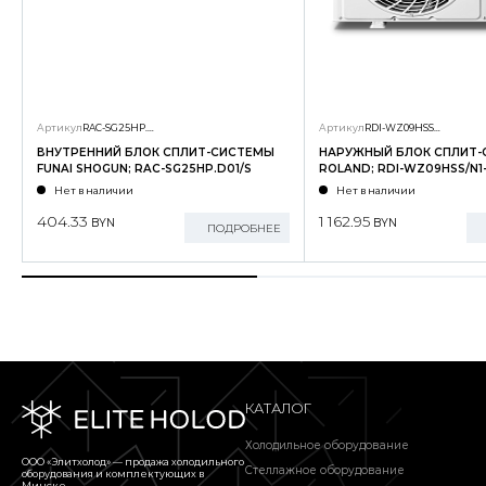
Артикул
RAC-SG25HP.D01/S
Артикул
RDI-WZ09HSS/N1-OUT
ВНУТРЕННИЙ БЛОК СПЛИТ-СИСТЕМЫ
НАРУЖНЫЙ БЛОК СПЛИТ
FUNAI SHOGUN; RAC-SG25HP.D01/S
ROLAND; RDI-WZ09HSS/N1
Нет в наличии
Нет в наличии
404.33
1 162.95
BYN
BYN
ПОДРОБНЕЕ
КАТАЛОГ
Холодильное оборудование
ООО «Элитхолод» ― продажа холодильного
Стеллажное оборудование
оборудования и комплектующих в
Минске