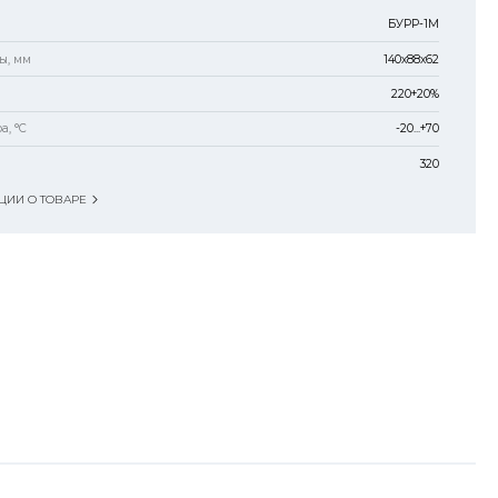
БУРР-1М
ы, мм
140х88х62
220+20%
а, °C
-20...+70
320
ИИ О ТОВАРЕ