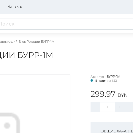
Контакты
авляющий Блок Ротации БУРР-1М
ИИ БУРР-1М
Артикул
БУРР-1М
В наличии
| 22
299.97
BYN
ОБЩИЕ ХАРАКТ