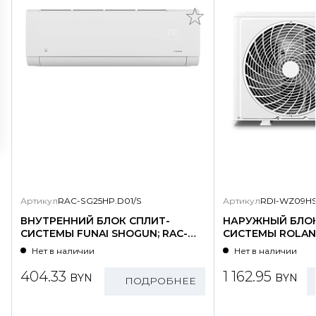
Артикул
RAC-SG25HP.D01/S
Артикул
RDI-WZ09HS
ВНУТРЕННИЙ БЛОК СПЛИТ-
НАРУЖНЫЙ БЛОК
СИСТЕМЫ FUNAI SHOGUN; RAC-
СИСТЕМЫ ROLAND
SG25HP.D01/S
WZ09HSS/N1-OU
Нет в наличии
Нет в наличии
404.33
1 162.95
BYN
BYN
ПОДРОБНЕЕ