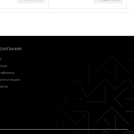
КОМПАНИИ
с
екты
тификаты
ости и акции
такты