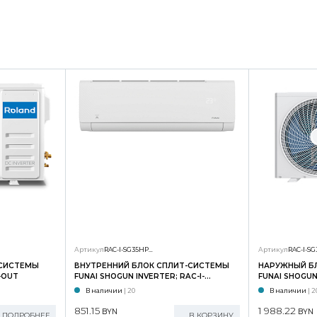
Артикул
RAC-I-SG35HP.D01/S
Артикул
-СИСТЕМЫ
ВНУТРЕННИЙ БЛОК СПЛИТ-СИСТЕМЫ
НАРУЖНЫЙ Б
-OUT
FUNAI SHOGUN INVERTER; RAC-I-
FUNAI SHOGUN 
SG35HP.D02/S
SG35HP.D02/
В наличии
| 20
В наличии
| 2
851.15
1 988.22
BYN
BYN
ПОДРОБНЕЕ
В КОРЗИНУ