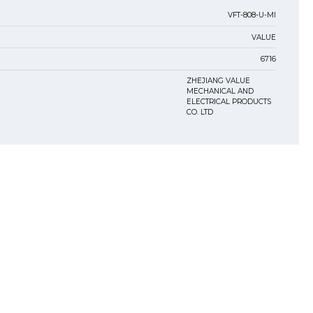
VFT-808-U-MI
VALUE
6716
ZHEJIANG VALUE
MECHANICAL AND
ELECTRICAL PRODUCTS
CO. LTD