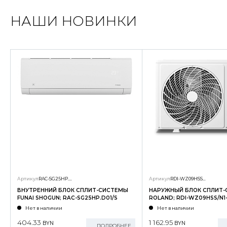
НАШИ НОВИНКИ
Артикул
RAC-SG25HP.D01/S
Артикул
RDI-WZ09HSS/N1-OUT
ВНУТРЕННИЙ БЛОК СПЛИТ-СИСТЕМЫ
НАРУЖНЫЙ БЛОК СПЛИТ
FUNAI SHOGUN; RAC-SG25HP.D01/S
ROLAND; RDI-WZ09HSS/N1
Нет в наличии
Нет в наличии
404.33
1 162.95
BYN
BYN
ПОДРОБНЕЕ