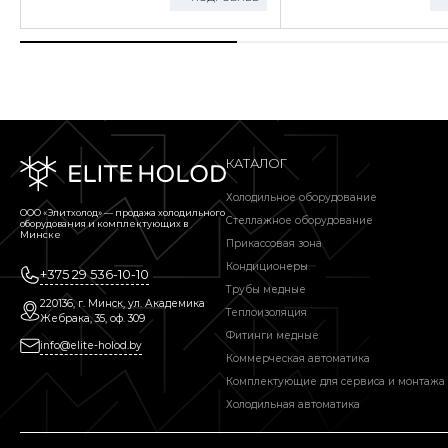
КАТАЛОГ
Холодильное оборудование
ООО «Элитхолод» ― продажа холодильного
Стеллажное оборудование
оборудования и комплектующих в
Минске
Прикассовая зона
Кондиционеры
+375 29 536-10-10
Трубы медные
220136, г. Минск, ул. Академика
Теплоизоляция
Жебрака, 35, оф. 309
Фитинги медные
info@elite-holod.by
Коммерческая автоматика
Комплектующие для сервиса и монтажа
Холодильная автоматика