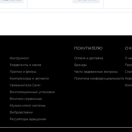
ПОКУПАТЕЛЮ
О 
Инструмент
Оплата и доставка
О на
Хладагенты и масла
Бренды
Про
Припои и флюсы
Часто задаваемые вопросы
Сер
Компрессоры и запчасти
Политика конфиденциальности
Нов
Увлажнители Carel
Кон
Вентиляционные установки
Вентили сервисные
Мульти-сплит системы
Вибровставки
Регуляторы вращения