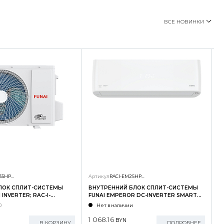
ВСЕ НОВИНКИ
RAC-I-SG35HP.D01/U
Артикул
RACI-EM25HP.D04/S
А
ЛОК СПЛИТ-СИСТЕМЫ
ВНУТРЕННИЙ БЛОК СПЛИТ-СИСТЕМЫ
Н
INVERTER; RAC-I-
FUNAI EMPEROR DC-INVERTER SMART
F
U
EYE; RACI-EM25HP.D04/S
E
0
Нет в наличии
1 068.16
2
BYN
В КОРЗИНУ
ПОДРОБНЕЕ