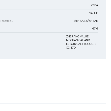
CV04
VALUE
е размеры
5/16" SAE, 5/16" SAE
6716
ZHEJIANG VALUE
MECHANICAL AND
ELECTRICAL PRODUCTS
CO. LTD