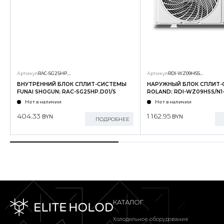
Артикул
RAC-SG25HP.D01/S
Артикул
RDI-WZ09HSS/N1-OUT
ВНУТРЕННИЙ БЛОК СПЛИТ-СИСТЕМЫ
НАРУЖНЫЙ БЛОК СПЛИТ
FUNAI SHOGUN; RAC-SG25HP.D01/S
ROLAND; RDI-WZ09HSS/N1
Нет в наличии
Нет в наличии
404.33
1 162.95
BYN
BYN
ПОДРОБНЕЕ
КАТАЛОГ
Холодильное оборудование