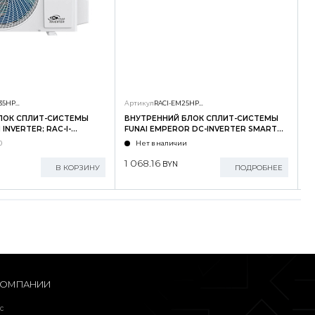
RAC-I-SG35HP.D01/U
Артикул
RACI-EM25HP.D04/S
А
ЛОК СПЛИТ-СИСТЕМЫ
ВНУТРЕННИЙ БЛОК СПЛИТ-СИСТЕМЫ
Н
INVERTER; RAC-I-
FUNAI EMPEROR DC-INVERTER SMART
F
U
EYE; RACI-EM25HP.D04/S
E
0
Нет в наличии
1 068.16
2
BYN
В КОРЗИНУ
ПОДРОБНЕЕ
КОМПАНИИ
с