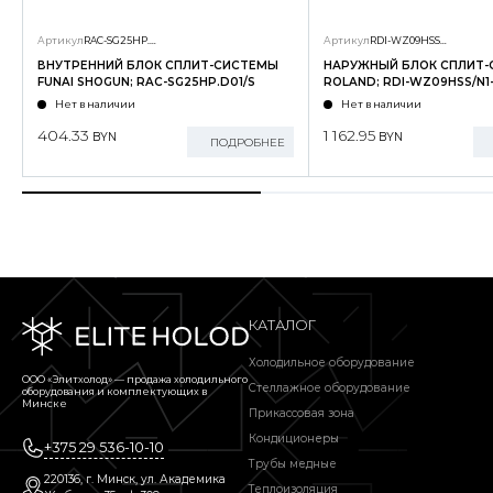
Артикул
RAC-SG25HP.D01/S
Артикул
RDI-WZ09HSS/N1-OUT
ВНУТРЕННИЙ БЛОК СПЛИТ-СИСТЕМЫ
НАРУЖНЫЙ БЛОК СПЛИТ
FUNAI SHOGUN; RAC-SG25HP.D01/S
ROLAND; RDI-WZ09HSS/N1
Нет в наличии
Нет в наличии
404.33
1 162.95
BYN
BYN
ПОДРОБНЕЕ
КАТАЛОГ
Холодильное оборудование
ООО «Элитхолод» ― продажа холодильного
Стеллажное оборудование
оборудования и комплектующих в
Минске
Прикассовая зона
Кондиционеры
+375 29 536-10-10
Трубы медные
220136, г. Минск, ул. Академика
Теплоизоляция