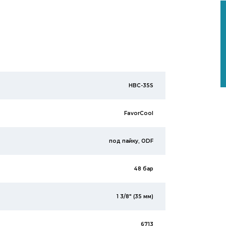
HBC-35S
FavorCool
под пайку, ODF
48 бар
1 3/8" (35 мм)
6713