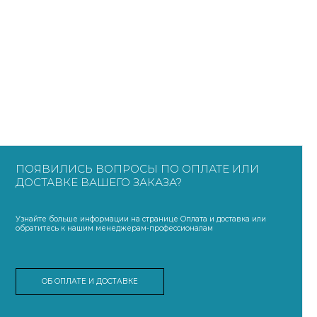
ПОЯВИЛИСЬ ВОПРОСЫ ПО ОПЛАТЕ ИЛИ
ДОСТАВКЕ ВАШЕГО ЗАКАЗА?
Узнайте больше информации на странице Оплата и доставка или
обратитесь к нашим менеджерам-профессионалам
ОБ ОПЛАТЕ И ДОСТАВКЕ