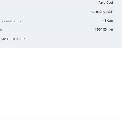
FavorCool
под пайку, ODF
чее давление
48 бар
ий
1 3/8" (35 мм)
ИИ О ТОВАРЕ