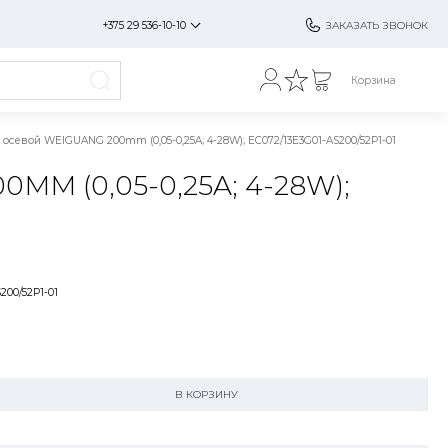
+375 29 536-10-10
ЗАКАЗАТЬ ЗВОНОК
Корзина
евой WEIGUANG 200mm (0,05-0,25A; 4-28W); EC072/13E3G01-AS200/52P1-01
 (0,05-0,25A; 4-28W);
200/52P1-01
В КОРЗИНУ