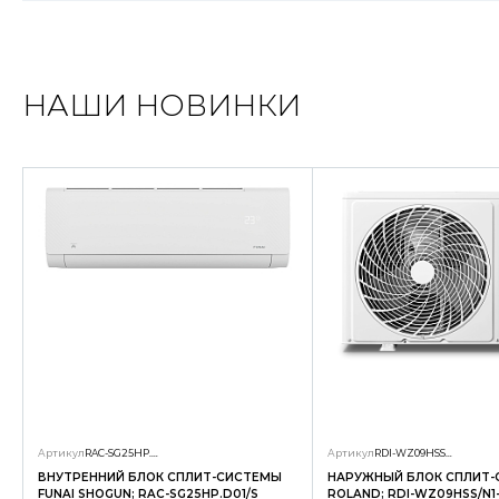
НАШИ НОВИНКИ
Артикул
RAC-SG25HP.D01/S
Артикул
RDI-WZ09HSS/N1-OUT
ВНУТРЕННИЙ БЛОК СПЛИТ-СИСТЕМЫ
НАРУЖНЫЙ БЛОК СПЛИТ
FUNAI SHOGUN; RAC-SG25HP.D01/S
ROLAND; RDI-WZ09HSS/N1