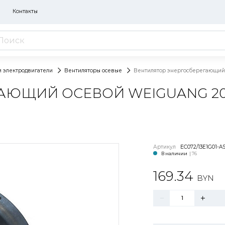
Контакты
и электродвигатели
Вентиляторы осевые
Вентилятор энергосберегающий ос
ЮЩИЙ ОСЕВОЙ WEIGUANG 200MM
Артикул
EC072/13E1G01-AS
В наличии
| 76
169.34
BYN