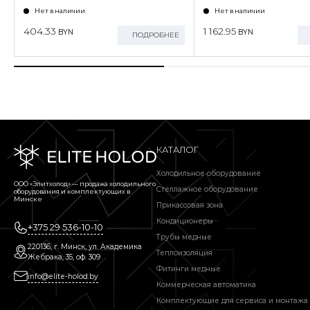
Нет в наличии
Нет в наличии
404.33
1 162.95
BYN
BYN
ПОДРОБНЕЕ
КАТАЛОГ
Холодильное оборудование
ООО «Элитхолод» ― продажа холодильного
Стеллажное оборудование
оборудования и комплектующих в
Минске
Прикассовая зона
Кондиционеры
+375 29 536-10-10
Трубы медные
220136, г. Минск, ул. Академика
Теплоизоляция
Жебрака, 35, оф. 309
Фитинги медные
info@elite-holod.by
Коммерческая автоматика
Комплектующие для сервиса и монтажа