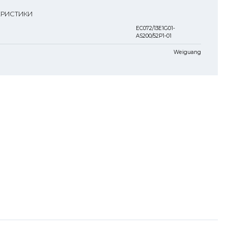
ЕРИСТИКИ
EC072/13E1G01-
AS200/52P1-01
Weiguang