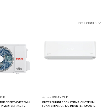
ВСЕ НОВИНКИ
RAC-I-SG35HP.D01/U
Артикул
RACI-EM25HP.D04/S
А
ЛОК СПЛИТ-СИСТЕМЫ
ВНУТРЕННИЙ БЛОК СПЛИТ-СИСТЕМЫ
Н
INVERTER; RAC-I-
FUNAI EMPEROR DC-INVERTER SMART
F