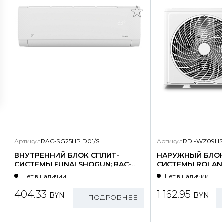
Артикул
RAC-SG25HP.D01/S
Артикул
RDI-WZ09HS
ВНУТРЕННИЙ БЛОК СПЛИТ-
НАРУЖНЫЙ БЛОК
СИСТЕМЫ FUNAI SHOGUN; RAC-
СИСТЕМЫ ROLAND
SG25HP.D01/S
WZ09HSS/N1-OU
Нет в наличии
Нет в наличии
404.33
1 162.95
BYN
BYN
ПОДРОБНЕЕ