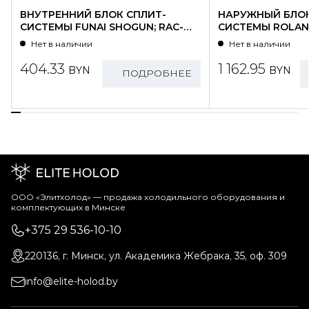
ВНУТРЕННИЙ БЛОК СПЛИТ-
НАРУЖНЫЙ БЛОК
СИСТЕМЫ FUNAI SHOGUN; RAC-
СИСТЕМЫ ROLAND
SG25HP.D01/S
WZ09HSS/N1-OU
Нет в наличии
Нет в наличии
404.33
1 162.95
BYN
BYN
ПОДРОБНЕЕ
ООО «Элитхолод» ― продажа холодильного оборудования и
комплектующих в Минске
+375 29 536-10-10
220136, г. Минск, ул. Академика Жебрака, 35, оф. 309
info@elite-holod.by