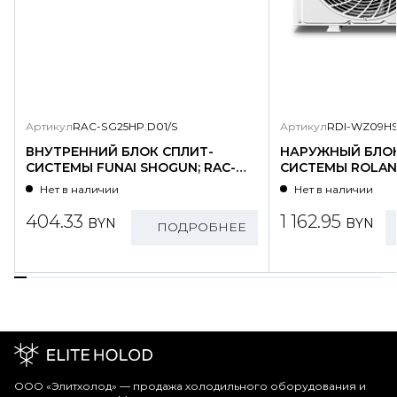
Артикул
RAC-SG25HP.D01/S
Артикул
RDI-WZ09HS
ВНУТРЕННИЙ БЛОК СПЛИТ-
НАРУЖНЫЙ БЛОК
СИСТЕМЫ FUNAI SHOGUN; RAC-
СИСТЕМЫ ROLAND
SG25HP.D01/S
WZ09HSS/N1-OU
Нет в наличии
Нет в наличии
404.33
1 162.95
BYN
BYN
ПОДРОБНЕЕ
ООО «Элитхолод» ― продажа холодильного оборудования и