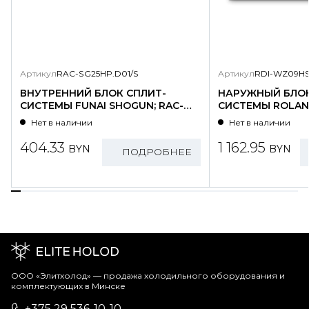
Артикул
RAC-SG25HP.D01/S
Артикул
RDI-WZ09HS
ВНУТРЕННИЙ БЛОК СПЛИТ-
НАРУЖНЫЙ БЛОК
СИСТЕМЫ FUNAI SHOGUN; RAC-
СИСТЕМЫ ROLAND
SG25HP.D01/S
WZ09HSS/N1-OU
Нет в наличии
Нет в наличии
404.33
1 162.95
BYN
BYN
ПОДРОБНЕЕ
ООО «Элитхолод» ― продажа холодильного оборудования и
комплектующих в Минске
+375 29 536-10-10