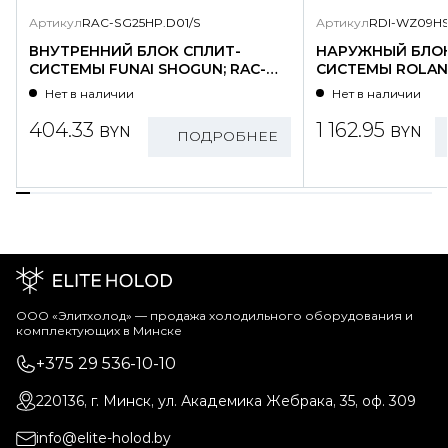
Артикул
RAC-SG25HP.D01/S
Артикул
RDI-WZ09HS
ВНУТРЕННИЙ БЛОК СПЛИТ-
НАРУЖНЫЙ БЛОК
СИСТЕМЫ FUNAI SHOGUN; RAC-
СИСТЕМЫ ROLAND
SG25HP.D01/S
WZ09HSS/N1-OU
Нет в наличии
Нет в наличии
404.33
1 162.95
BYN
BYN
ПОДРОБНЕЕ
ООО «Элитхолод» ― продажа холодильного оборудования и
комплектующих в Минске
+375 29 536-10-10
220136, г. Минск, ул. Академика Жебрака, 35, оф. 309
info@elite-holod.by