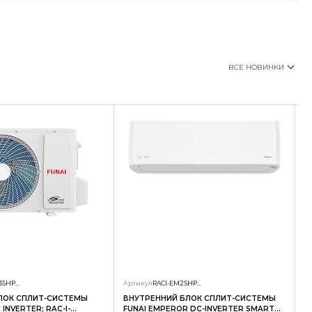
ВСЕ НОВИНКИ
RAC-I-SG35HP.D01/U
Артикул
RACI-EM25HP.D04/S
А
ЛОК СПЛИТ-СИСТЕМЫ
ВНУТРЕННИЙ БЛОК СПЛИТ-СИСТЕМЫ
Н
INVERTER; RAC-I-
FUNAI EMPEROR DC-INVERTER SMART
F