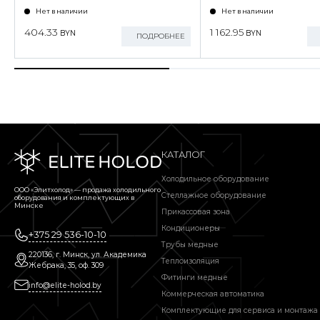
Нет в наличии
Нет в наличии
404.33
1 162.95
BYN
BYN
ПОДРОБНЕЕ
КАТАЛОГ
Холодильное оборудование
ООО «Элитхолод» ― продажа холодильного
Стеллажное оборудование
оборудования и комплектующих в
Минске
Прикассовая зона
Кондиционеры
+375 29 536-10-10
Трубы медные
220136, г. Минск, ул. Академика
Теплоизоляция
Жебрака, 35, оф. 309
Фитинги медные
info@elite-holod.by
Коммерческая автоматика
Комплектующие для сервиса и монтажа