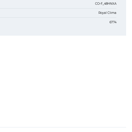
CO-F_48HNXA
Royal Clima
6774