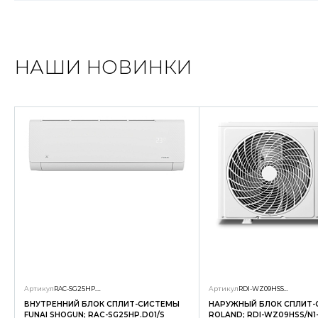
НАШИ НОВИНКИ
Артикул
RAC-SG25HP.D01/S
Артикул
RDI-WZ09HSS/N1-OUT
ВНУТРЕННИЙ БЛОК СПЛИТ-СИСТЕМЫ
НАРУЖНЫЙ БЛОК СПЛИТ
FUNAI SHOGUN; RAC-SG25HP.D01/S
ROLAND; RDI-WZ09HSS/N1