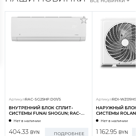
ВСЕ НОВИНКИ
Артикул
RAC-SG25HP.D01/S
Артикул
RDI-WZ09HS
ВНУТРЕННИЙ БЛОК СПЛИТ-
НАРУЖНЫЙ БЛОК
СИСТЕМЫ FUNAI SHOGUN; RAC-
СИСТЕМЫ ROLAND
SG25HP.D01/S
WZ09HSS/N1-OU
Нет в наличии
Нет в наличии
404.33
1 162.95
BYN
BYN
ПОДРОБНЕЕ