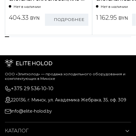
SG25HP.D01/S
WZ09HSS/N1-OU
Нет в наличии
Нет в наличии
404.33
1 162.95
BYN
BYN
ПОДРОБНЕЕ
ООО «Элитхолод» ― продажа холодильного оборудования и
комплектующих в Минске
+375 29 536-10-10
220136, г. Минск, ул. Академика Жебрака, 35, оф. 309
info@elite-holod.by
КАТАЛОГ