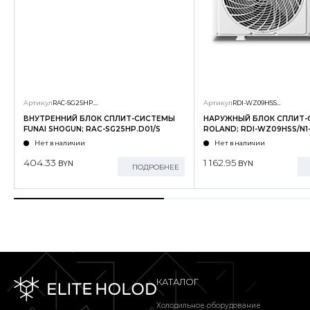
Артикул
RAC-SG25HP.D01/S
Артикул
RDI-WZ09HSS/N1-OUT
ВНУТРЕННИЙ БЛОК СПЛИТ-СИСТЕМЫ
НАРУЖНЫЙ БЛОК СПЛИТ
FUNAI SHOGUN; RAC-SG25HP.D01/S
ROLAND; RDI-WZ09HSS/N1
Нет в наличии
Нет в наличии
404.33
1 162.95
BYN
BYN
ПОДРОБНЕЕ
КАТАЛОГ
Холодильное оборудование