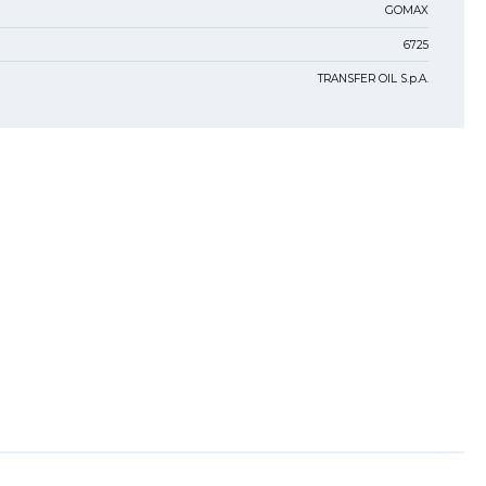
GOMAX
6725
TRANSFER OIL S.p.A.