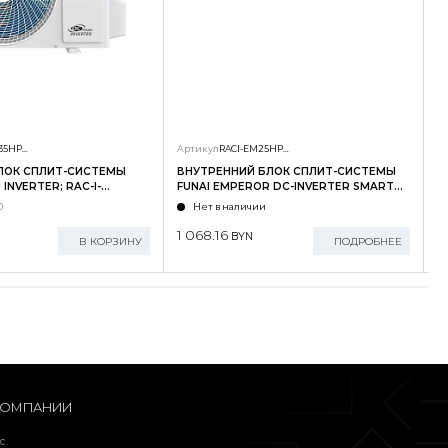
RAC-I-SG35HP.D01/U
Артикул
RACI-EM25HP.D04/S
А
ЛОК СПЛИТ-СИСТЕМЫ
ВНУТРЕННИЙ БЛОК СПЛИТ-СИСТЕМЫ
Н
INVERTER; RAC-I-
FUNAI EMPEROR DC-INVERTER SMART
F
U
EYE; RACI-EM25HP.D04/S
E
0
Нет в наличии
1 068.16
2
BYN
В КОРЗИНУ
ПОДРОБНЕЕ
КОМПАНИИ
с