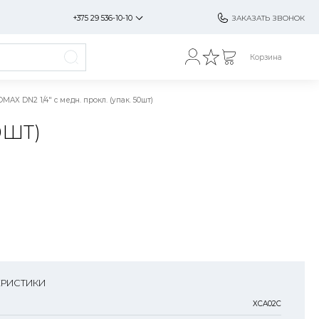
+375 29 536-10-10
ЗАКАЗАТЬ ЗВОНОК
Корзина
AX DN2 1/4" с медн. прокл. (упак. 50шт)
0ШТ)
ЕРИСТИКИ
XCA02C